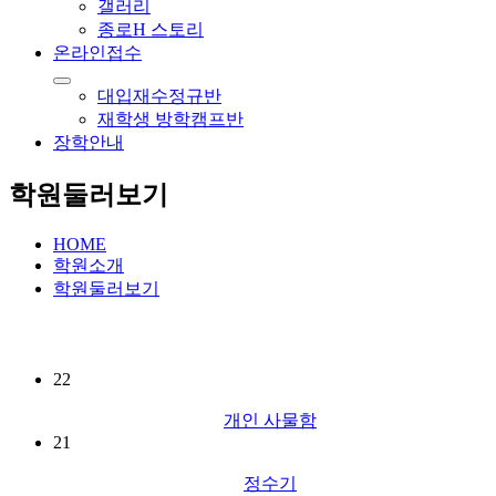
갤러리
종로H 스토리
온라인접수
대입재수정규반
재학생 방학캠프반
장학안내
학원둘러보기
HOME
학원소개
학원둘러보기
22
개인 사물함
21
정수기