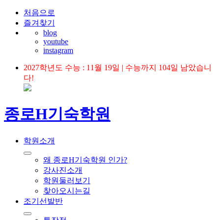
처음으로
즐겨찾기
blog
youtube
instagram
2027학년도 수능 : 11월 19일 | 수능까지 104일 남았습니
다!
종로H기숙학원
학원소개
왜 종로H기숙학원 인가?
강사진소개
학원둘러보기
찾아오시는길
조기선발반