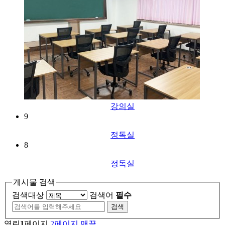
강의실
9
정독실
8
정독실
게시물 검색
검색대상
검색어
필수
열린
1
페이지
2
페이지
맨끝