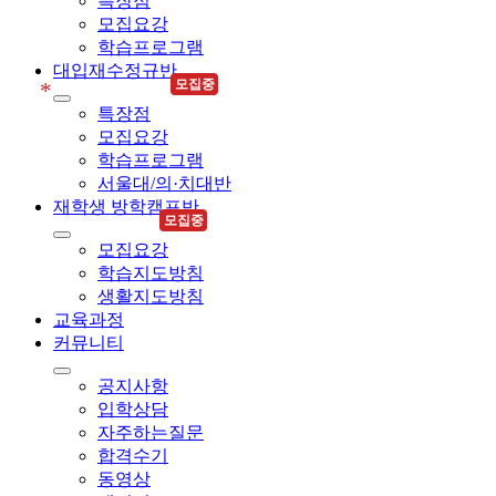
특장점
모집요강
학습프로그램
대입재수정규반
모집중
*
특장점
모집요강
학습프로그램
서울대/의·치대반
재학생 방학캠프반
모집중
모집요강
학습지도방침
생활지도방침
교육과정
커뮤니티
공지사항
입학상담
자주하는질문
합격수기
동영상