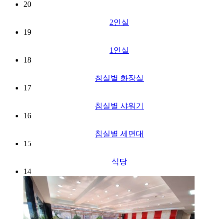
20
2인실
19
1인실
18
침실별 화장실
17
침실별 샤워기
16
침실별 세면대
15
식당
14